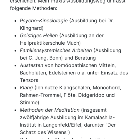
erschienen.
Mein Praxis-Ausbildungsweg umfasst
folgende Methoden:
Psycho-Kinesiologie
(Ausbildung bei Dr.
Klinghard)
Geistiges Heilen
(Ausbildung an der
Heilpraktikerschule Much)
Familiensystemisches Arbeiten
(Ausbildung
bei C. Jung, Bonn) und Beratung
Austesten
von homöopathischen Mitteln,
Bachblüten, Edelsteinen o.a. unter Einsatz des
Tensors
Klang
(Ich nutze Klangschalen, Monochord,
Rahmen-Trommel, Flöte, Didgeridoo und
Stimme)
Methoden der Meditatio
n
(insgesamt
zwölfjährige Ausbildung im Kamalashila-
Institut in Langenfeld/Eifel, darunter "Der
Schatz des Wissens")